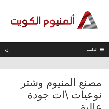
نتقل
لى
لمحتوى
القائمة
مصنع المنيوم وشتر
نوعيات \ات جودة
عالية