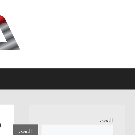
نتقل
لى
لمحتوى
ف
البحث
البحث