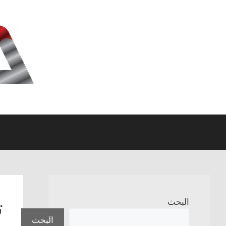
نتقل
لى
لمحتوى
ت
البحث
البحث