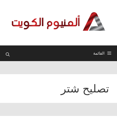
نتقل
لى
لمحتوى
القائمة
تصليح شتر